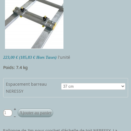
l'unité
223,00 € (185,83 € Hors Taxes)
Poids: 7.4 kg
Espacement barreau
NERESSY
+
–
Rallonge de 3m pour crochet d'échelle de toit NERESSY. La