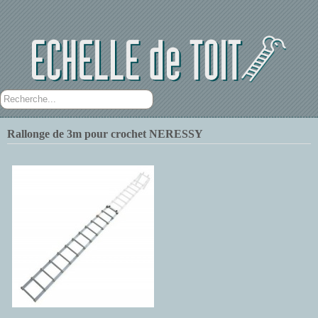
Rechercher
Rallonge de 3m pour crochet NERESSY