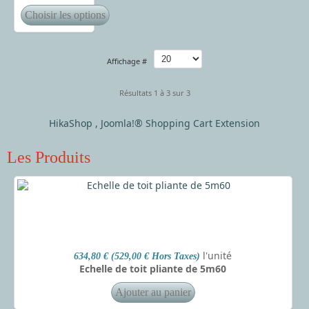
Affichage #
Résultats 1 à 3 sur 3
HikaShop , Joomla!® Shopping Cart Extension
Les Produits
l'unité
634,80 € (529,00 € Hors Taxes)
Echelle de toit pliante de 5m60