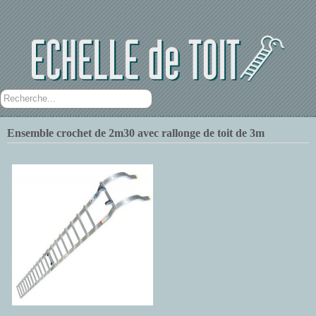
Rechercher
Ensemble crochet de 2m30 avec rallonge de toit de 3m