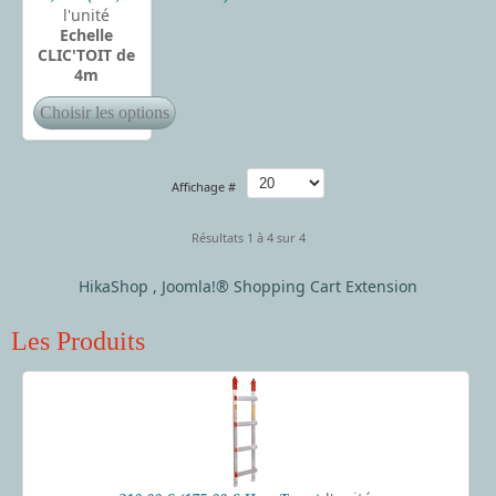
l'unité
Echelle
CLIC'TOIT de
4m
Affichage #
Résultats 1 à 4 sur 4
HikaShop , Joomla!® Shopping Cart Extension
Les Produits