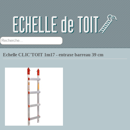
Rechercher
Echelle CLIC'TOIT 1m17 - entraxe barreau 39 cm